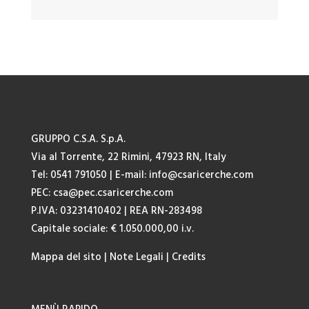
GRUPPO C.S.A. S.p.A.
Via al Torrente, 22 Rimini, 47923 RN, Italy
Tel: 0541 791050
| E-mail:
info@csaricerche.com
PEC:
csa@pec.csaricerche.com
P.IVA: 03231410402 | REA RN-283498
Capitale sociale: € 1.050.000,00 i.v.
Mappa del sito
|
Note Legali
|
Credits