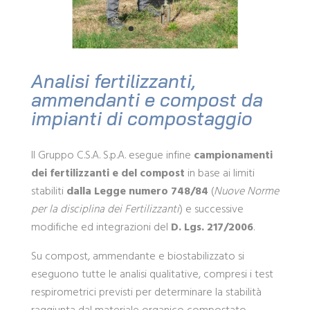
Analisi fertilizzanti,
ammendanti e compost da
impianti di compostaggio
Il Gruppo C.S.A. S.p.A. esegue infine
campionamenti
dei fertilizzanti e del compost
in base ai limiti
stabiliti
dalla Legge numero 748/84
(
Nuove Norme
per la disciplina dei Fertilizzanti
) e successive
modifiche ed integrazioni del
D. Lgs. 217/2006
.
Su compost, ammendante e biostabilizzato si
eseguono tutte le analisi qualitative, compresi i test
respirometrici previsti per determinare la stabilità
raggiunta dal materiale organico compostato.