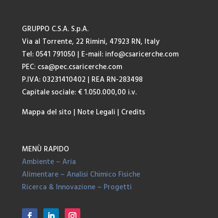
GRUPPO C.S.A. S.p.A.
Via al Torrente, 22 Rimini, 47923 RN, Italy
Tel: 0541 791050
| E-mail:
info@csaricerche.com
PEC:
csa@pec.csaricerche.com
P.IVA: 03231410402 | REA RN-283498
Capitale sociale: € 1.050.000,00 i.v.
Mappa del sito
|
Note Legali
|
Credits
MENÙ RAPIDO
Ambiente – Aria
Alimentare – Analisi Chimico Fisiche
Ricerca & Innovazione – Progetti