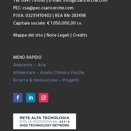
Tel: 0541 791050
| E-mail:
info@csaricerche.com
PEC:
csa@pec.csaricerche.com
P.IVA: 03231410402 | REA RN-283498
Capitale sociale: € 1.050.000,00 i.v.
Mappa del sito
|
Note Legali
|
Credits
MENÙ RAPIDO
Ambiente – Aria
Alimentare – Analisi Chimico Fisiche
Ricerca & Innovazione – Progetti